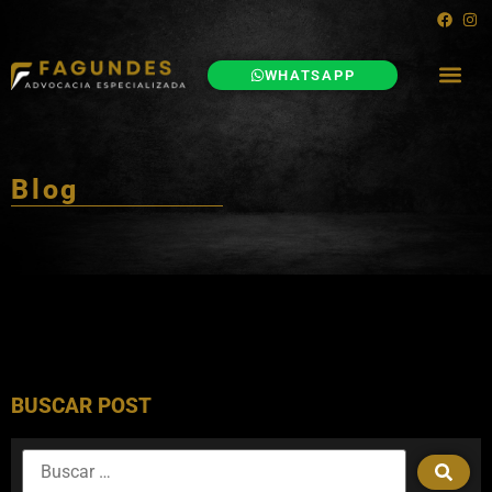
WHATSAPP
Blog
BUSCAR POST