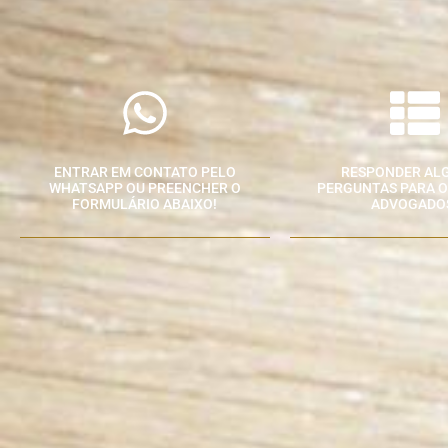
ENTRAR EM CONTATO PELO
RESPONDER AL
WHATSAPP OU PREENCHER O
PERGUNTAS PARA O
FORMULÁRIO ABAIXO!
ADVOGADO