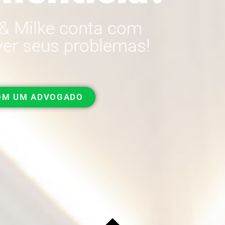
 & Milke conta com
lver seus problemas!
COM UM ADVOGADO