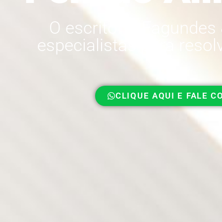
O escritório Fagundes
especialistas para reso
CLIQUE AQUI E FALE 