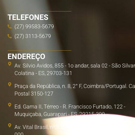
TELEFONES
(27) 99583-5679
(27) 3113-5679
ENDEREÇO
Av. Silvio Avidos, 855 - 1o andar, sala 02 - São Silva
Colatina - ES, 29703-131
Praça da República, n. 8, 2° F, Coimbra/Portugal. C
Postal 3150-127
Ed. Gama II, Térreo - R. Francisco Furtado, 122 -
Muquiçaba, Guarapari - ES, 29215-390
Av. Vital Brasil, nº300, Sala 1. Poá, São Paulo/SP. 0
000