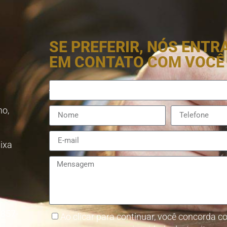
SE PREFERIR, NÓS ENT
EM CONTATO COM VOCÊ
no,
aixa
8857-
Ao clicar para continuar, você concorda co