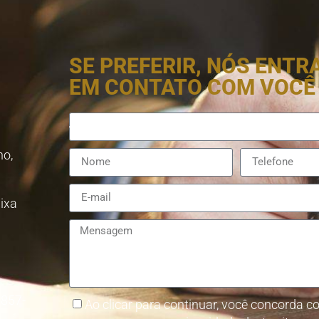
SE PREFERIR, NÓS ENT
EM CONTATO COM VOCÊ
no,
aixa
8857-
Ao clicar para continuar, você concorda co