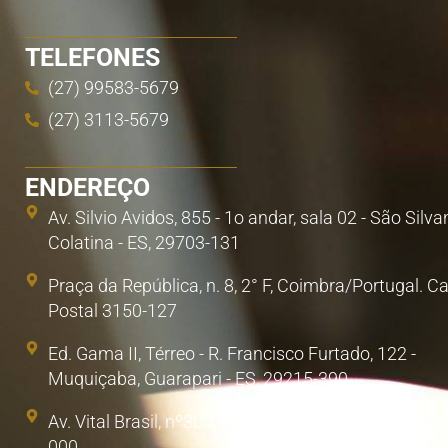
TELEFONES
(27) 99583-5679
(27) 3113-5679
ENDEREÇO
Av. Silvio Avidos, 855 - 1o andar, sala 02 - São Silva
Colatina - ES, 29703-131
Praça da República, n. 8, 2° F, Coimbra/Portugal. C
Postal 3150-127
Ed. Gama II, Térreo - R. Francisco Furtado, 122 -
Muquiçaba, Guarapari - ES, 29215-390
Av. Vital Brasil, nº300, Sala 1. Poá, São Paulo/SP. 0
000