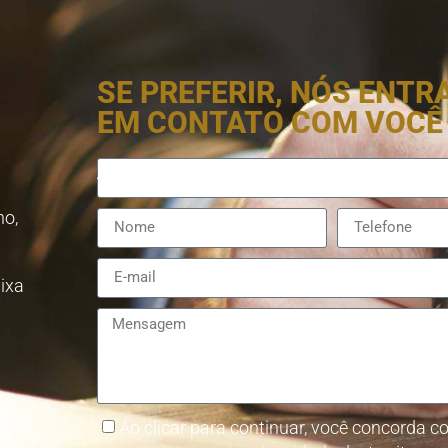
SE PREFERIR, NÓS ENT
EM CONTATO COM VOCÊ
no,
aixa
8857-
Ao clicar para continuar, você concorda co