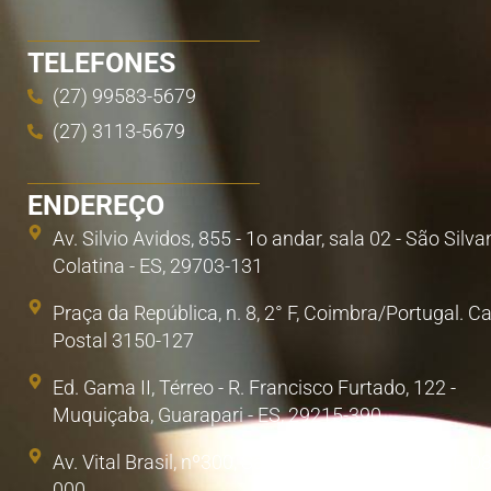
TELEFONES
(27) 99583-5679
(27) 3113-5679
ENDEREÇO
Av. Silvio Avidos, 855 - 1o andar, sala 02 - São Silva
Colatina - ES, 29703-131
Praça da República, n. 8, 2° F, Coimbra/Portugal. C
Postal 3150-127
Ed. Gama II, Térreo - R. Francisco Furtado, 122 -
Muquiçaba, Guarapari - ES, 29215-390
Av. Vital Brasil, nº300, Sala 1. Poá, São Paulo/SP. 0
000