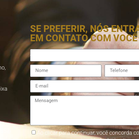
SE PREFERIR, NÓS ENT
EM CONTATO COM VOCÊ
no,
aixa
8857-
Ao clicar para continuar, você concorda co