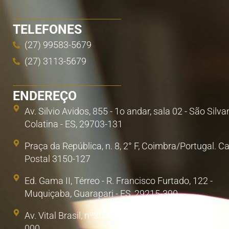
TELEFONES
(27) 99583-5679
(27) 3113-5679
ENDEREÇO
Av. Silvio Avidos, 855 - 1o andar, sala 02 - São Silva
Colatina - ES, 29703-131
Praça da República, n. 8, 2° F, Coimbra/Portugal. C
Postal 3150-127
Ed. Gama II, Térreo - R. Francisco Furtado, 122 -
Muquiçaba, Guarapari - ES, 29215-390
Av. Vital Brasil, nº300, Sala 1. Poá, São Paulo/SP. 0
000