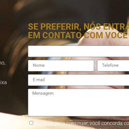
SE PREFERIR, NÓS ENT
EM CONTATO COM VOCÊ
no,
aixa
8857-
Ao clicar para continuar, você concorda co