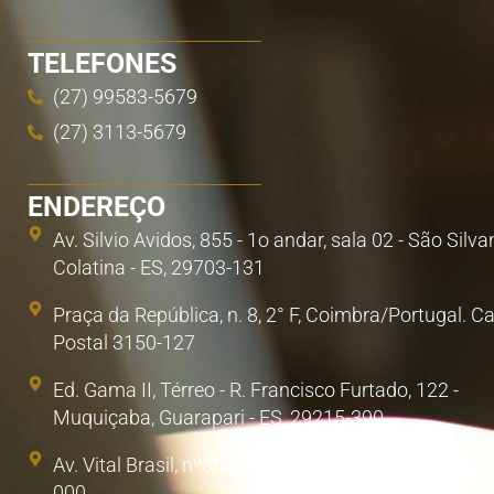
TELEFONES
(27) 99583-5679
(27) 3113-5679
ENDEREÇO
Av. Silvio Avidos, 855 - 1o andar, sala 02 - São Silva
Colatina - ES, 29703-131
Praça da República, n. 8, 2° F, Coimbra/Portugal. C
Postal 3150-127
Ed. Gama II, Térreo - R. Francisco Furtado, 122 -
Muquiçaba, Guarapari - ES, 29215-390
Av. Vital Brasil, nº300, Sala 1. Poá, São Paulo/SP. 0
000