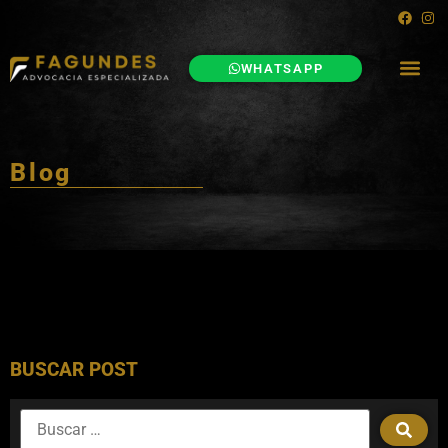
WHATSAPP
Blog
BUSCAR POST