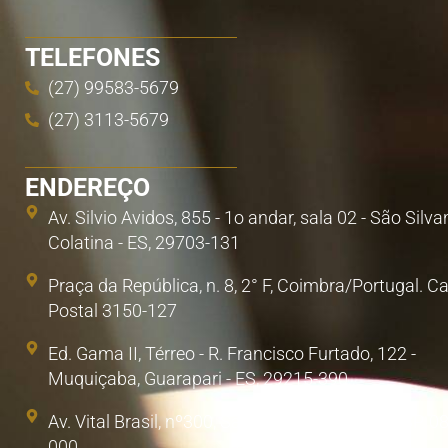
TELEFONES
(27) 99583-5679
(27) 3113-5679
ENDEREÇO
Av. Silvio Avidos, 855 - 1o andar, sala 02 - São Silva
Colatina - ES, 29703-131
Praça da República, n. 8, 2° F, Coimbra/Portugal. C
Postal 3150-127
Ed. Gama II, Térreo - R. Francisco Furtado, 122 -
Muquiçaba, Guarapari - ES, 29215-390
Av. Vital Brasil, nº300, Sala 1. Poá, São Paulo/SP. 0
000