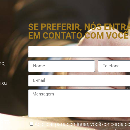
SE PREFERIR, NÓS ENT
EM CONTATO COM VOCÊ
no,
aixa
8857-
Ao clicar para continuar, você concorda co