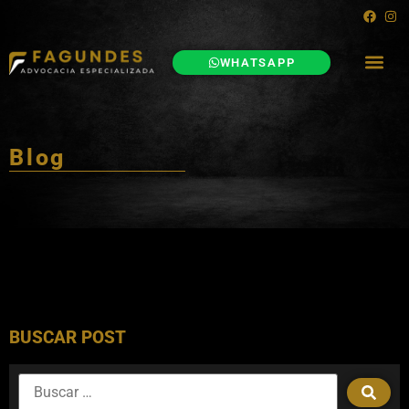
WHATSAPP
Blog
BUSCAR POST