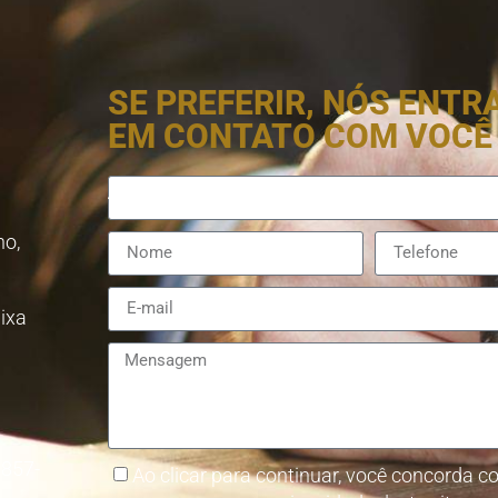
SE PREFERIR, NÓS ENT
EM CONTATO COM VOCÊ
no,
aixa
8857-
Ao clicar para continuar, você concorda co