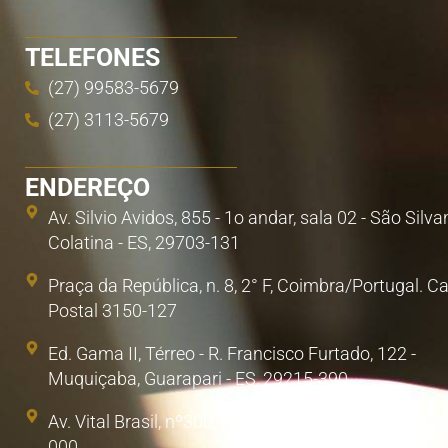
TELEFONES
(27) 99583-5679
(27) 3113-5679
ENDEREÇO
Av. Silvio Avidos, 855 - 1o andar, sala 02 - São Silva
Colatina - ES, 29703-131
Praça da República, n. 8, 2° F, Coimbra/Portugal. C
Postal 3150-127
Ed. Gama II, Térreo - R. Francisco Furtado, 122 -
Muquiçaba, Guarapari - ES, 29215-390
Av. Vital Brasil, nº300, Sala 1. Poá, São Paulo/SP. 0
000