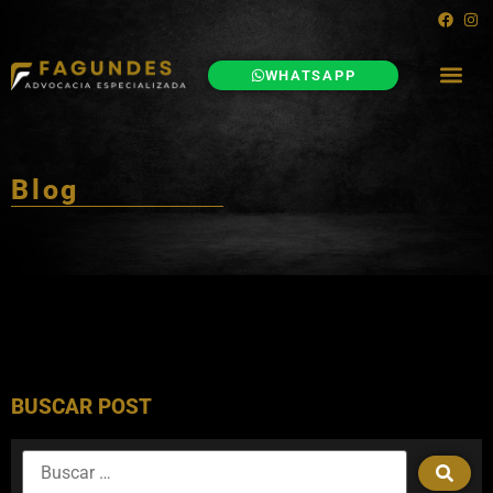
WHATSAPP
Blog
BUSCAR POST