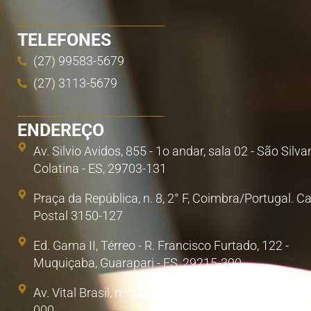
TELEFONES
(27) 99583-5679
(27) 3113-5679
ENDEREÇO
Av. Silvio Avidos, 855 - 1o andar, sala 02 - São Silva
Colatina - ES, 29703-131
Praça da República, n. 8, 2° F, Coimbra/Portugal. C
Postal 3150-127
Ed. Gama II, Térreo - R. Francisco Furtado, 122 -
Muquiçaba, Guarapari - ES, 29215-390
Av. Vital Brasil, nº300, Sala 1. Poá, São Paulo/SP. 0
000