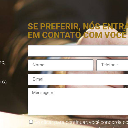
SE PREFERIR, NÓS ENT
EM CONTATO COM VOCÊ
no,
aixa
8857-
Ao clicar para continuar, você concorda co