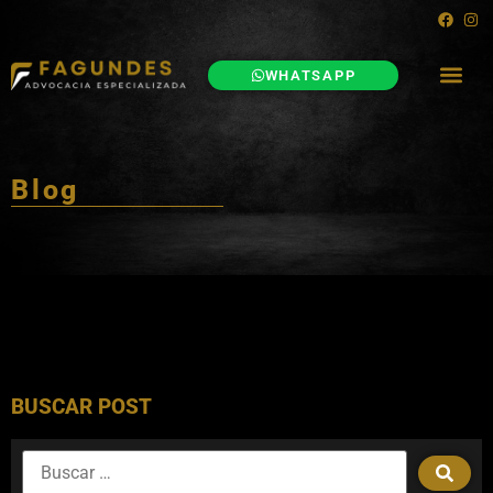
WHATSAPP
Blog
BUSCAR POST