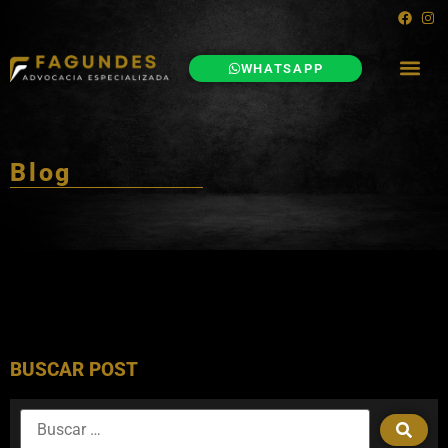
WHATSAPP
Blog
BUSCAR POST