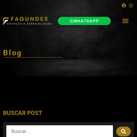
WHATSAPP
Blog
BUSCAR POST