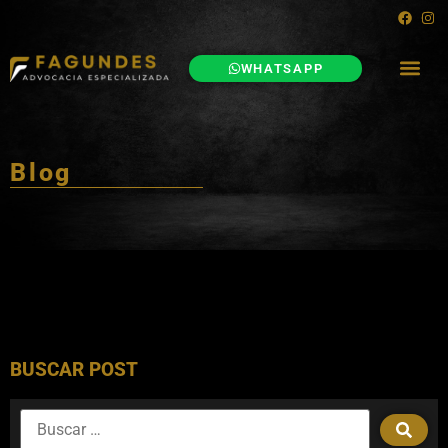
WHATSAPP
Blog
BUSCAR POST