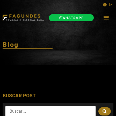
WHATSAPP
Blog
BUSCAR POST