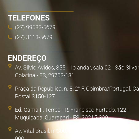
TELEFONES
(27) 99583-5679
(27) 3113-5679
ENDEREÇO
Av. Silvio Avidos, 855 - 1o andar, sala 02 - São Silva
Colatina - ES, 29703-131
Praça da República, n. 8, 2° F, Coimbra/Portugal. C
Postal 3150-127
Ed. Gama II, Térreo - R. Francisco Furtado, 122 -
Muquiçaba, Guarapari - ES, 29215-390
Av. Vital Brasil, nº300, Sala 1. Poá, São Paulo/SP. 0
000