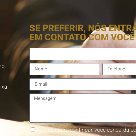
SE PREFERIR, NÓS ENT
EM CONTATO COM VOCÊ
no,
aixa
8857-
Ao clicar para continuar, você concorda co