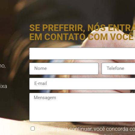
SE PREFERIR, NÓS ENT
EM CONTATO COM VOCÊ
no,
aixa
8857-
Ao clicar para continuar, você concorda co