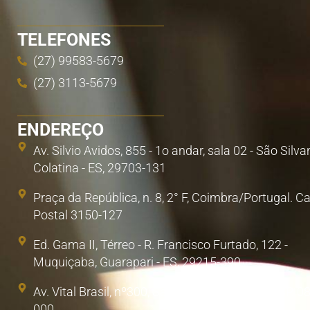
TELEFONES
(27) 99583-5679
(27) 3113-5679
ENDEREÇO
Av. Silvio Avidos, 855 - 1o andar, sala 02 - São Silva
Colatina - ES, 29703-131
Praça da República, n. 8, 2° F, Coimbra/Portugal. C
Postal 3150-127
Ed. Gama II, Térreo - R. Francisco Furtado, 122 -
Muquiçaba, Guarapari - ES, 29215-390
Av. Vital Brasil, nº300, Sala 1. Poá, São Paulo/SP. 0
000