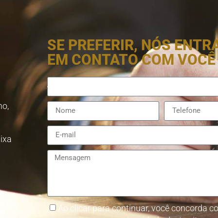
SE PREFERIR, NÓS ENT
EM CONTATO COM VOCÊ
no,
aixa
8857-
Ao clicar para continuar, você concorda co