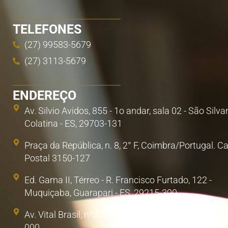
TELEFONES
(27) 99583-5679
(27) 3113-5679
ENDEREÇO
Av. Silvio Avidos, 855 - 1o andar, sala 02 - São Silva
Colatina - ES, 29703-131
Praça da República, n. 8, 2° F, Coimbra/Portugal. C
Postal 3150-127
Ed. Gama II, Térreo - R. Francisco Furtado, 122 -
Muquiçaba, Guarapari - ES, 29215-390
Av. Vital Brasil, nº300, Sala 1. Poá, São Paulo/SP. 0
000