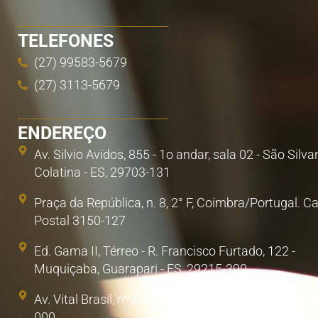
TELEFONES
(27) 99583-5679
(27) 3113-5679
ENDEREÇO
Av. Silvio Avidos, 855 - 1o andar, sala 02 - São Silva
Colatina - ES, 29703-131
Praça da República, n. 8, 2° F, Coimbra/Portugal. C
Postal 3150-127
Ed. Gama II, Térreo - R. Francisco Furtado, 122 -
Muquiçaba, Guarapari - ES, 29215-390
Av. Vital Brasil, nº300, Sala 1. Poá, São Paulo/SP. 0
000