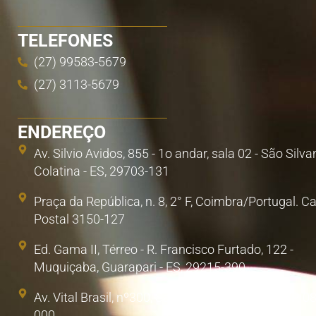
TELEFONES
(27) 99583-5679
(27) 3113-5679
ENDEREÇO
Av. Silvio Avidos, 855 - 1o andar, sala 02 - São Silva
Colatina - ES, 29703-131
Praça da República, n. 8, 2° F, Coimbra/Portugal. C
Postal 3150-127
Ed. Gama II, Térreo - R. Francisco Furtado, 122 -
Muquiçaba, Guarapari - ES, 29215-390
Av. Vital Brasil, nº300, Sala 1. Poá, São Paulo/SP. 0
000