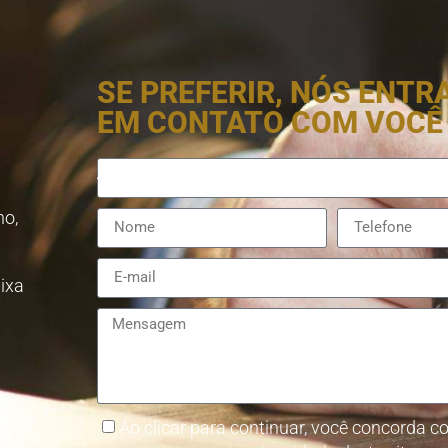
SE PREFERIR, NÓS ENT
EM CONTATO COM VOCÊ
no,
aixa
8857-
Ao clicar para continuar, você concorda co