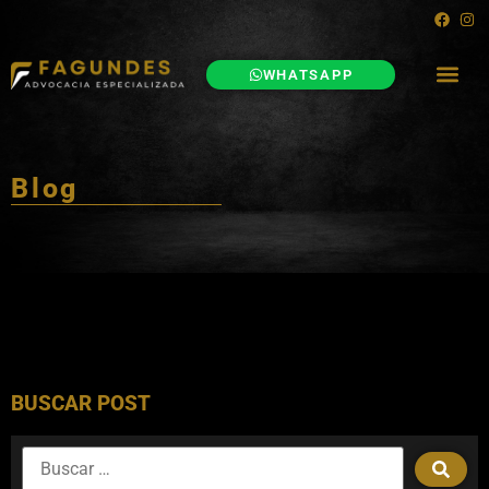
WHATSAPP
Blog
BUSCAR POST