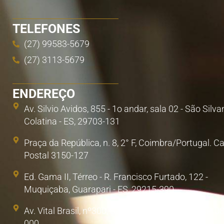
TELEFONES
(27) 99583-5679
(27) 3113-5679
ENDEREÇO
Av. Silvio Avidos, 855 - 1o andar, sala 02 - São Silva
Colatina - ES, 29703-131
Praça da República, n. 8, 2° F, Coimbra/Portugal. C
Postal 3150-127
Ed. Gama II, Térreo - R. Francisco Furtado, 122 -
Muquiçaba, Guarapari - ES, 29215-390
Av. Vital Brasil, nº300, Sala 1. Poá, São Paulo/SP. 0
000