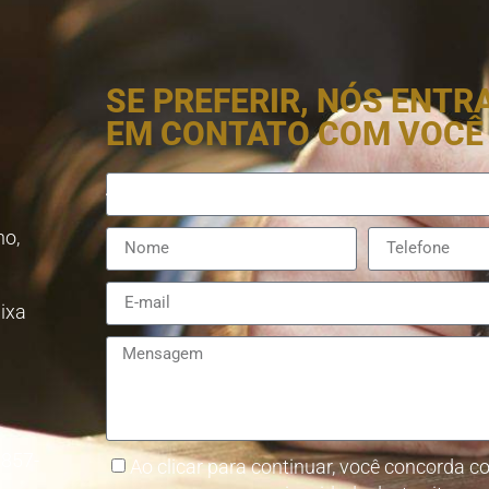
SE PREFERIR, NÓS ENT
EM CONTATO COM VOCÊ
no,
aixa
8857-
Ao clicar para continuar, você concorda co