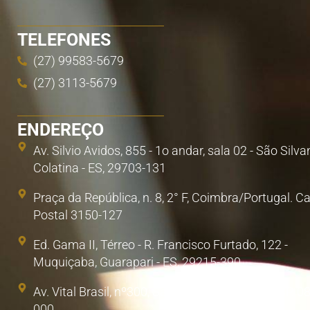
TELEFONES
(27) 99583-5679
(27) 3113-5679
ENDEREÇO
Av. Silvio Avidos, 855 - 1o andar, sala 02 - São Silva
Colatina - ES, 29703-131
Praça da República, n. 8, 2° F, Coimbra/Portugal. C
Postal 3150-127
Ed. Gama II, Térreo - R. Francisco Furtado, 122 -
Muquiçaba, Guarapari - ES, 29215-390
Av. Vital Brasil, nº300, Sala 1. Poá, São Paulo/SP. 0
000