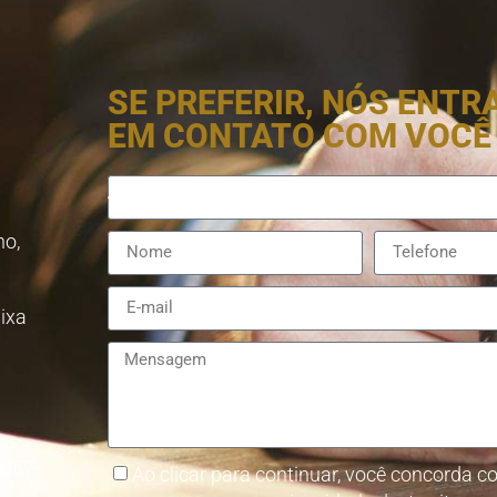
SE PREFERIR, NÓS ENT
EM CONTATO COM VOCÊ
no,
aixa
8857-
Ao clicar para continuar, você concorda co