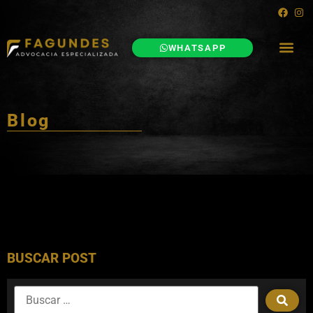
WHATSAPP
Blog
BUSCAR POST