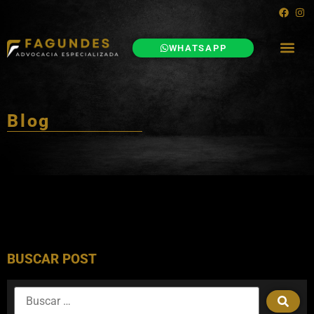
WHATSAPP
Blog
BUSCAR POST