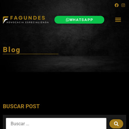
WHATSAPP
Blog
BUSCAR POST