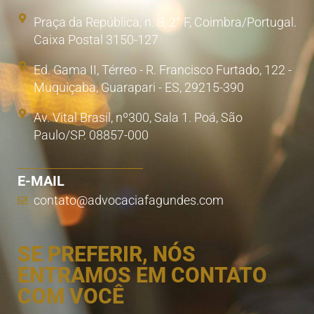
Praça da República, n. 8, 2° F, Coimbra/Portugal.
Caixa Postal 3150-127
Ed. Gama II, Térreo - R. Francisco Furtado, 122 -
Muquiçaba, Guarapari - ES, 29215-390
Av. Vital Brasil, nº300, Sala 1. Poá, São
Paulo/SP. 08857-000
E-MAIL
contato@advocaciafagundes.com
SE PREFERIR, NÓS
ENTRAMOS EM CONTATO
COM VOCÊ