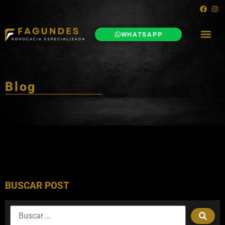
WHATSAPP
Blog
BUSCAR POST