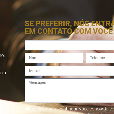
SE PREFERIR, NÓS ENT
EM CONTATO COM VOCÊ
no,
aixa
8857-
Ao clicar para continuar, você concorda co