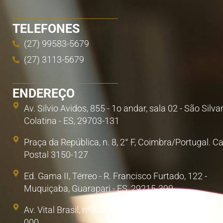
TELEFONES
(27) 99583-5679
(27) 3113-5679
ENDEREÇO
Av. Silvio Avidos, 855 - 1o andar, sala 02 - São Silva
Colatina - ES, 29703-131
Praça da República, n. 8, 2° F, Coimbra/Portugal. C
Postal 3150-127
Ed. Gama II, Térreo - R. Francisco Furtado, 122 -
Muquiçaba, Guarapari - ES, 29215-390
Av. Vital Brasil, nº300, Sala 1. Poá, São Paulo/SP. 0
000