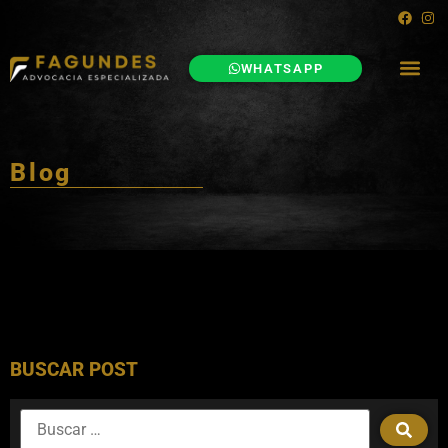
WHATSAPP
Blog
BUSCAR POST