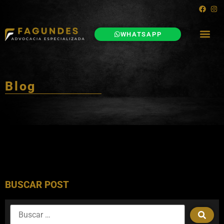
WHATSAPP
Blog
BUSCAR POST