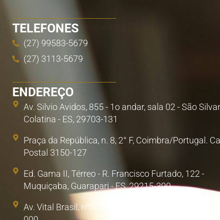
TELEFONES
(27) 99583-5679
(27) 3113-5679
ENDEREÇO
Av. Silvio Avidos, 855 - 1o andar, sala 02 - São Silva
Colatina - ES, 29703-131
Praça da República, n. 8, 2° F, Coimbra/Portugal. C
Postal 3150-127
Ed. Gama II, Térreo - R. Francisco Furtado, 122 -
Muquiçaba, Guarapari - ES, 29215-390
Av. Vital Brasil, nº300, Sala 1. Poá, São Paulo/SP. 0
000