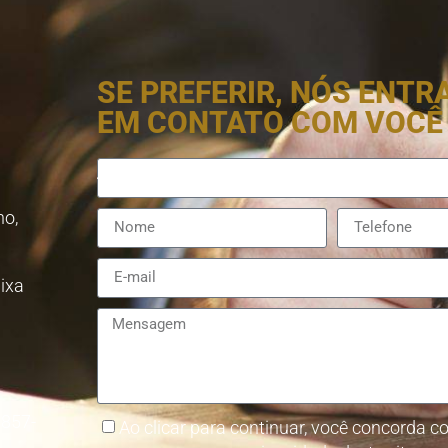
SE PREFERIR, NÓS ENT
EM CONTATO COM VOCÊ
no,
aixa
8857-
Ao clicar para continuar, você concorda co