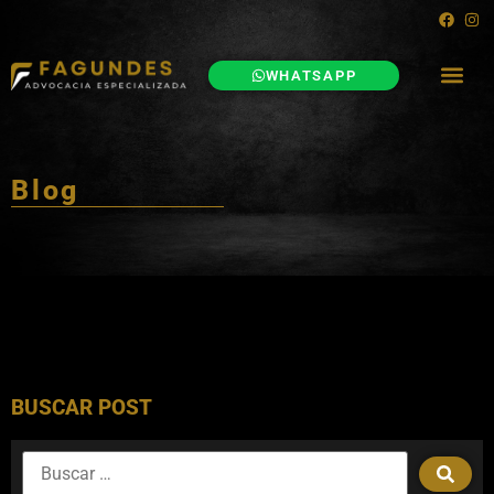
WHATSAPP
Blog
BUSCAR POST