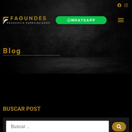
WHATSAPP
Blog
BUSCAR POST