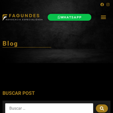
WHATSAPP
Blog
BUSCAR POST