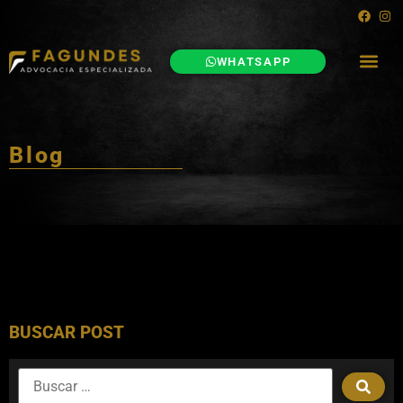
WHATSAPP
Blog
BUSCAR POST