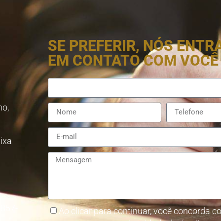
SE PREFERIR, NÓS ENT
EM CONTATO COM VOCÊ
no,
aixa
8857-
Ao clicar para continuar, você concorda co