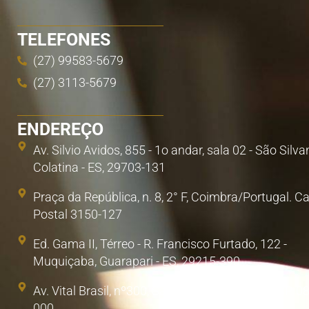
TELEFONES
(27) 99583-5679
(27) 3113-5679
ENDEREÇO
Av. Silvio Avidos, 855 - 1o andar, sala 02 - São Silva
Colatina - ES, 29703-131
Praça da República, n. 8, 2° F, Coimbra/Portugal. C
Postal 3150-127
Ed. Gama II, Térreo - R. Francisco Furtado, 122 -
Muquiçaba, Guarapari - ES, 29215-390
Av. Vital Brasil, nº300, Sala 1. Poá, São Paulo/SP. 0
000