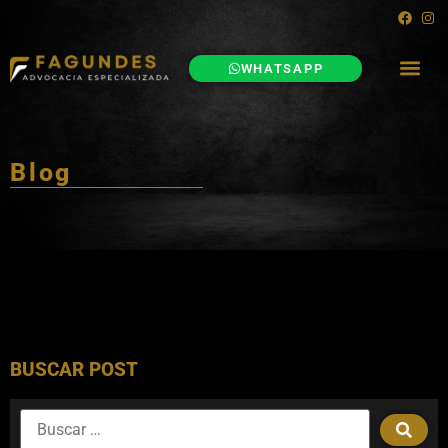
WHATSAPP
Blog
BUSCAR POST