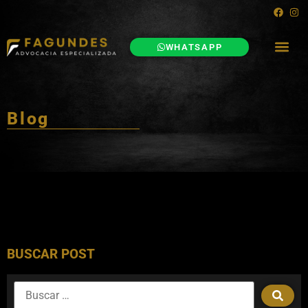
WHATSAPP
Blog
BUSCAR POST