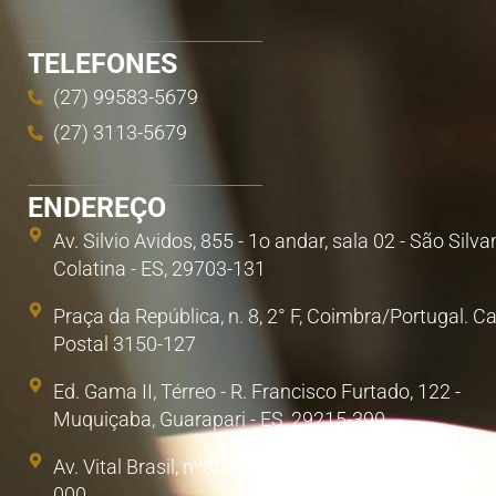
TELEFONES
(27) 99583-5679
(27) 3113-5679
ENDEREÇO
Av. Silvio Avidos, 855 - 1o andar, sala 02 - São Silva
Colatina - ES, 29703-131
Praça da República, n. 8, 2° F, Coimbra/Portugal. C
Postal 3150-127
Ed. Gama II, Térreo - R. Francisco Furtado, 122 -
Muquiçaba, Guarapari - ES, 29215-390
Av. Vital Brasil, nº300, Sala 1. Poá, São Paulo/SP. 0
000