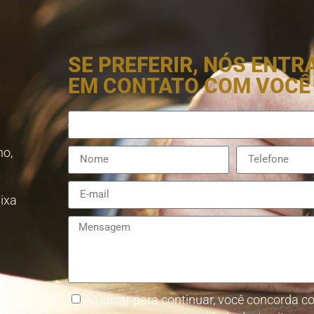
SE PREFERIR, NÓS ENT
EM CONTATO COM VOCÊ
no,
aixa
8857-
Ao clicar para continuar, você concorda co