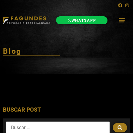
WHATSAPP
Blog
BUSCAR POST