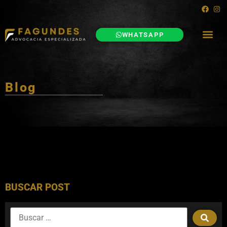
WHATSAPP
Blog
BUSCAR POST