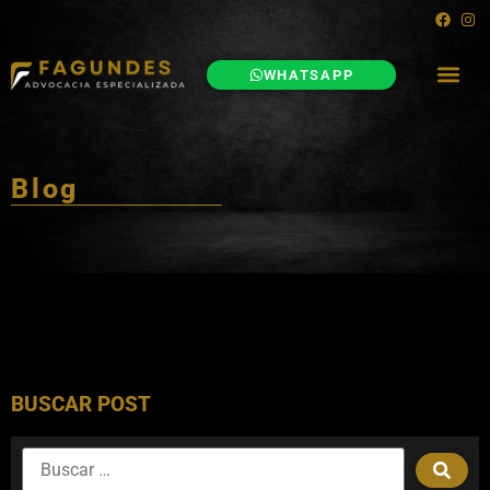
WHATSAPP
Blog
BUSCAR POST