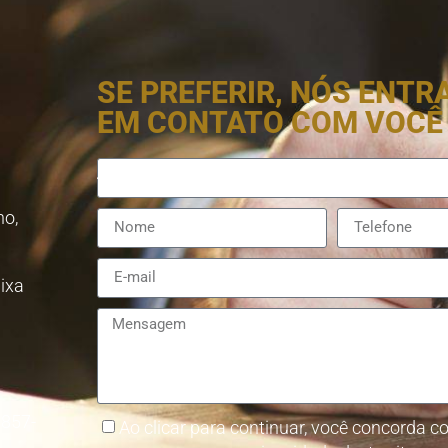
SE PREFERIR, NÓS ENT
EM CONTATO COM VOCÊ
no,
aixa
8857-
Ao clicar para continuar, você concorda co