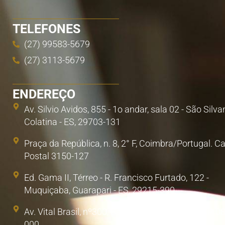
TELEFONES
(27) 99583-5679
(27) 3113-5679
ENDEREÇO
Av. Silvio Avidos, 855 - 1o andar, sala 02 - São Silva
Colatina - ES, 29703-131
Praça da República, n. 8, 2° F, Coimbra/Portugal. C
Postal 3150-127
Ed. Gama II, Térreo - R. Francisco Furtado, 122 -
Muquiçaba, Guarapari - ES, 29215-390
Av. Vital Brasil, nº300, Sala 1. Poá, São Paulo/SP. 0
000