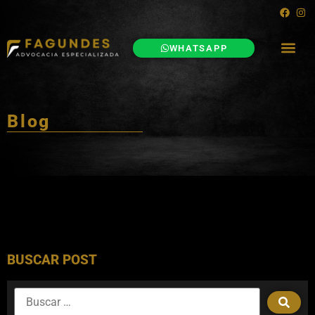
WHATSAPP
Blog
BUSCAR POST