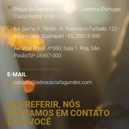
Praça da República, n. 8, 2° F, Coimbra/Portugal.
Caixa Postal 3150-127
Ed. Gama II, Térreo - R. Francisco Furtado, 122 -
Muquiçaba, Guarapari - ES, 29215-390
Av. Vital Brasil, nº300, Sala 1. Poá, São
Paulo/SP. 08857-000
E-MAIL
contato@advocaciafagundes.com
SE PREFERIR, NÓS
ENTRAMOS EM CONTATO
COM VOCÊ