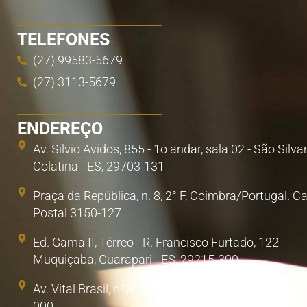
TELEFONES
(27) 99583-5679
(27) 3113-5679
ENDEREÇO
Av. Silvio Avidos, 855 - 1o andar, sala 02 - São Silva
Colatina - ES, 29703-131
Praça da República, n. 8, 2° F, Coimbra/Portugal. C
Postal 3150-127
Ed. Gama II, Térreo - R. Francisco Furtado, 122 -
Muquiçaba, Guarapari - ES, 29215-390
Av. Vital Brasil, nº300, Sala 1. Poá, São Paulo/SP. 0
000