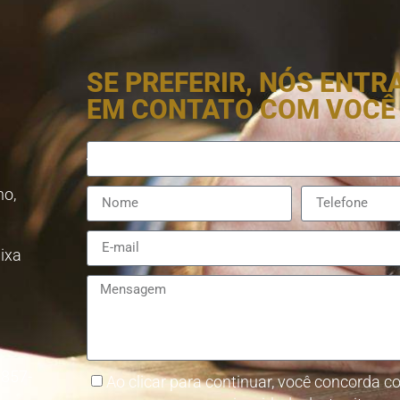
SE PREFERIR, NÓS ENT
EM CONTATO COM VOCÊ
no,
aixa
8857-
Ao clicar para continuar, você concorda co